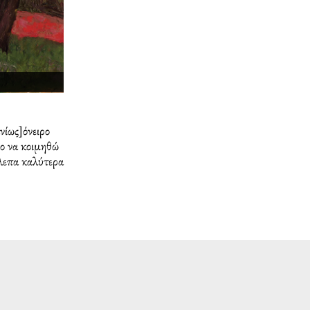
νίως]όνειρο
γο να κοιμηθώ
βλεπα καλύτερα