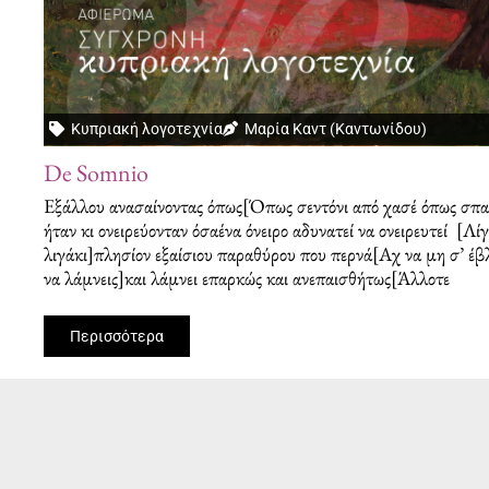
Κυπριακή λογοτεχνία
Μαρία Καντ (Καντωνίδου)
De Somnio
Εξάλλου ανασαίνοντας όπως[Όπως σεντόνι από χασέ όπως σπα
ήταν κι ονειρεύονταν όσαένα όνειρο αδυνατεί να ονειρευτεί [Λί
λιγάκι]πλησίον εξαίσιου παραθύρου που περνά[Αχ να μη σ’ έ
να λάμνεις]και λάμνει επαρκώς και ανεπαισθήτως[Άλλοτε
Περισσότερα