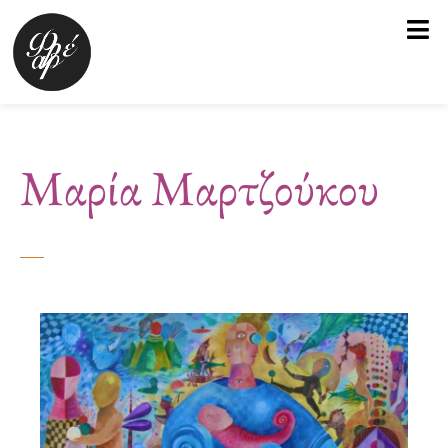
Μετάβαση
στο
περιεχόμενο
Μαρία Μαρτζούκου