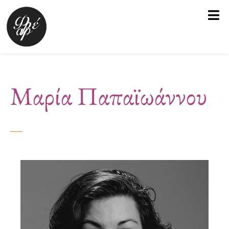
Μετάβαση
στο
περιεχόμενο
Μαρία Παπαϊωάννου