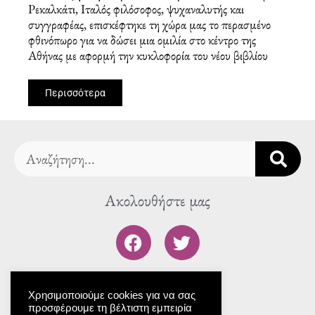
Ρεκαλκάτι, Ιταλός φιλόσοφος, ψυχαναλυτής και
συγγραφέας, επισκέφτηκε τη χώρα μας το περασμένο
φθινόπωρο για να δώσει μια ομιλία στο κέντρο της
Αθήνας με αφορμή την κυκλοφορία του νέου βιβλίου
Περισσότερα
Search
Ακολουθήστε μας
F
T
a
w
c
i
To blog μας
e
t
Χρησιμοποιούμε cookies για να σας
b
t
προσφέρουμε τη βέλτιστη εμπειρία