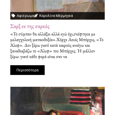
Αφιέρωμα
Καρολίνα Μέρμηγκα
Σαρξ εκ της σαρκός
«Το σύμπαν θα αλλάξει αλλά εγώ όχι,σκέφτηκα με
μελαγχολική ματαιοδοξία».Χόρχε Λουίς Μπόρχες, «Το
Άλεφ». Δεν ξέρω γιατί κατά καιρούς ανοίγω και
ξαναδιαβάζω το «Άλεφ» του Μπόρχες. Ή μάλλον
ξέρω: γιατί κάθε φορά είναι σαν να
Περισσότερα