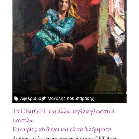
Αφιέρωμα
Μανόλης Κουμπαράκης
Το ChatGPT και άλλα μεγάλα γλωσσικά
μοντέλα:
Ευκαιρίες, κίνδυνοι και ηθικά διλήμματα
Από την κυκλοφορία του προγράμματος GPT-3 τον