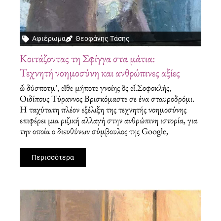
Αφιέρωμα
Θεοφάνης Τάσης
Κοιτάζοντας τη Σφίγγα στα μάτια:
Τεχνητή νοημοσύνη και ανθρώπινες αξίες
ὦ δύσποτμ’, εἴθε μήποτε γνοίης ὃς εἶ.Σοφοκλής,
Οιδίπους Τύραννος Βρισκόμαστε σε ένα σταυροδρόμι.
Η ταχύτατη πλέον εξέλιξη της τεχνητής νοημοσύνης
επιφέρει μια ριζική αλλαγή στην ανθρώπινη ιστορία, για
την οποία ο διευθύνων σύμβουλος της Google,
Περισσότερα