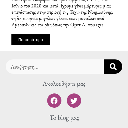
Ιούνιο του 2020 και μετά, έχουμε γίνει μάρτυρες μιας
επανάστασης στην περιοχή της Τεχνητής Νοημοσύνης:
τη δημιουργία μεγάλων γλωσσικών μοντέλων από
Αμερικάνικες εταιρίες όπως την OpenAI που έχει
Περισσότερα
Search
Ακολουθήστε μας
F
T
a
w
c
i
To blog μας
e
t
b
t