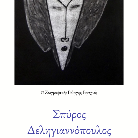
© Ζωγραφική: Γιώργης Βραχνός
Σπύρος
Δεληγιαννόπουλος