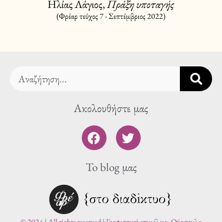
Ηλίας Λάγιος,
Πράξη υποταγής
(Φρέαρ τεύχος 7 - Σεπτέμβριος 2022)
Search
Ακολουθήστε μας
F
T
a
w
c
i
To blog μας
e
t
b
t
o
e
o
r
k
© 2024 | All rights reserved | Γραφιστική επιμέλεια: Ούρσουλα