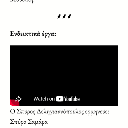
⸙⸙⸙
Ενδεικτικά έργα:
Ο Σπύρος Δεληγιαννόπουλος ερμηνεύει
Σπύρο Σαμάρα