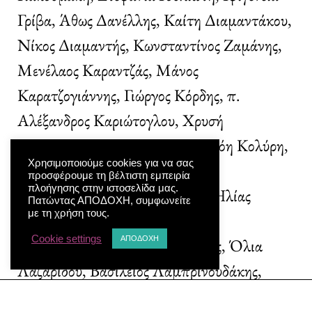
Γρίβα, Άθως Δανέλλης, Καίτη Διαμαντάκου,
Νίκος Διαμαντής, Κωνσταντίνος Ζαμάνης,
Μενέλαος Καραντζάς, Μάνος
Καρατζογιάννης, Γιώργος Κόρδης, π.
Αλέξανδρος Καριώτογλου, Χρυσή
Καριώτογλου, Βίκυ Κατσίκα, Χλόη Κολύρη,
Χρησιμοποιούμε cookies για να σας
Άλκηστις Κοντογιάννη, Αριστέα
προσφέρουμε τη βέλτιστη εμπειρία
πλοήγησης στην ιστοσελίδα μας.
Κοντραφούρη, Γιώργος Κόρδης, Ηλίας
Πατώντας ΑΠΟΔΟΧΗ, συμφωνείτε
με τη χρήση τους.
Κουνέλας, Στέλιος Κρασανάκης,
Cookie settings
ΑΠΟΔΟΧΗ
Κωνσταντίνος Κωνσταντόπουλος, Όλια
Λαζαρίδου, Βασίλειος Λαμπρινουδάκης,
Κωνσταντίνος Μαρούγκας, Απόστολος