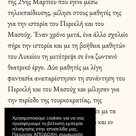
της 25ης Μαρτίου που έγινε μέσω
τηλεκπαίδευσης, μίλησε στους μαθητές της
για την ιστορία του Περικλή και του
Μασούχ. Έναν χρόνο μετά, ένα άλλο σχολείο
πήρε την ιστορία και με τη βοήθεια μαθητών
του Λυκείου τη μετέτρεψε σε ένα ζωντανό
θεατρικό έργο. Δύο μαθητές με λίγη
φαντασία αναπαρέστησαν τη συνάντηση του
Περικλή και του Μασούχ και μίλησαν για
την περίοδο της τουρκοκρατίας, της
επανάστασης και πώς συνδεόμαστε με τα
Χρησιμοποιούμε cookies για να σας
γεγονότα του παρελθόντος. Έστω και εν
προσφέρουμε τη βέλτιστη εμπειρία
πλοήγησης στην ιστοσελίδα μας.
αγνοία μας.
Πατώντας ΑΠΟΔΟΧΗ, συμφωνείτε