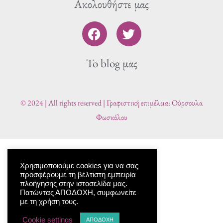
Ακολουθήστε μας
F
T
a
w
c
i
To blog μας
e
t
b
t
o
e
o
r
© 2024 | All rights reserved | Γραφιστική επιμέλεια: Ούρσουλα
k
Φωσκόλου
Χρησιμοποιούμε cookies για να σας
προσφέρουμε τη βέλτιστη εμπειρία
πλοήγησης στην ιστοσελίδα μας.
Πατώντας ΑΠΟΔΟΧΗ, συμφωνείτε
με τη χρήση τους.
Cookie settings
ΑΠΟΔΟΧΗ