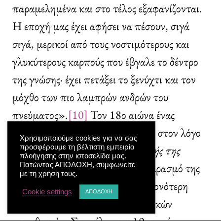
παραμελημένα και στο τέλος εξαφανίζονται.
Η εποχή μας έχει αφήσει να πέσουν, σιγά
σιγά, μερικοί από τους νοστιμότερους και
γλυκύτερους καρπούς που έβγαλε το δέντρο
της γνώσης· έχει πετάξει το ξενύχτι και τον
μόχθο των πιο λαμπρών ανδρών του
πνεύματος».
[10]
Τον 18ο αιώνα ένας
επιφανής νομικός, ο Ντ’Αγκεσώ, στον λόγο
Χρησιμοποιούμε cookies για να σας
του
Περί των αιτιών της παρακμής της
προσφέρουμε τη βέλτιστη εμπειρία
πλοήγησης στην ιστοσελίδα μας.
ευγλωττίας
[11]
θρηνεί για τον μαρασμό της
Πατώντας ΑΠΟΔΟΧΗ, συμφωνείτε
με τη χρήση τους.
ρητορικής και την ολοένα και εντονότερη
Cookie settings
ΑΠΟΔΟΧΗ
εξάπλωση καινούργιων λογοτεχνικών