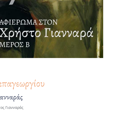
απαγεωργίου
ιανναράς
ος Γιανναράς