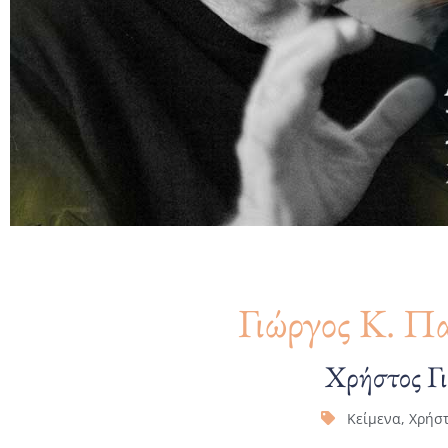
Γιώργος Κ. Π
Χρήστος Γ
Κείμενα
,
Χρήστ