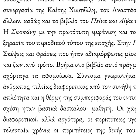
συνεργασία της Καίτης Χιωτέλλη, του Αναστάσ
άλλων, καθώς και το βιβλίο του
Πείνα και Δίψα
ή
Η
Σκαπάνη
με την πρωτότυπη εμφάνιση και το 
ξηρασία του περιοδικού τύπου της εποχής. Στην
Π
Σκέψεις και φράσεις που ήταν αδιαμόρφωτες μέσα
και ζωντανό τρόπο. Βρήκα στο βιβλίο αυτό πράγμ
αχόρταγα τα αφομοίωσα. Σύντομα γνωριστήκα
άνθρωπος, τελείως διαφορετικός από τον συνήθη 
απλότητα και η θέρμη της συμπεριφοράς του εντυ
σχέση ήταν βασικά δασκάλου- μαθητή. Οι χώρ
διαφορετικοί, αλλά αργότερα, οι περιπέτειες υ
τελευταία χρόνια οι περιπέτειες της δικής το