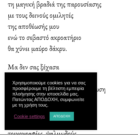
τη μαγική βραδιά της παρουσίασης
με τους δεινούς ομιλητές
της αποθέωσής μου
ενώ το σεβαστό ακροατήριο
θα χύνει μαύρο δάκρυ.
Μα δεν σας ξέχασα
πιστοί μου θαυμαστές.
Χρησιμοποιούμε cookies για να σας
Υπόσχομαι αλησμόνηστη εκδήλωση
προσφέρουμε τη βέλτιστη εμπειρία
πλοήγησης στην ιστοσελίδα μας.
σε χώρο υποβλητικό
Πατώντας ΑΠΟΔΟΧΗ, συμφωνείτε
με τη χρήση τους.
με μανουάλια αργυρά
Cookie settings
ΑΠΟΔΟΧΗ
γλαδιόλες, έγχρωμα βιτρό
τοιχογραφίες, ψαλμωδούς