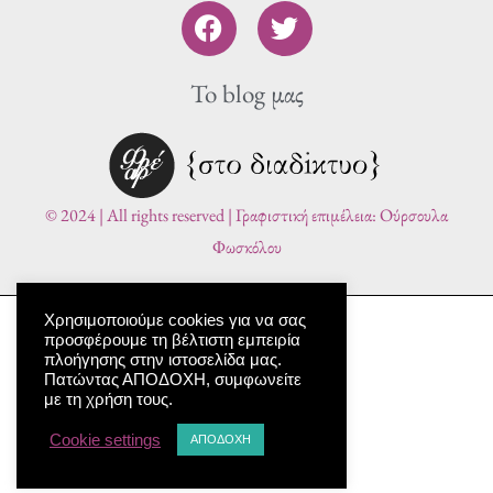
F
T
a
w
c
i
To blog μας
e
t
b
t
o
e
o
r
k
© 2024 | All rights reserved | Γραφιστική επιμέλεια: Ούρσουλα
Φωσκόλου
Χρησιμοποιούμε cookies για να σας
προσφέρουμε τη βέλτιστη εμπειρία
πλοήγησης στην ιστοσελίδα μας.
Πατώντας ΑΠΟΔΟΧΗ, συμφωνείτε
με τη χρήση τους.
Cookie settings
ΑΠΟΔΟΧΗ