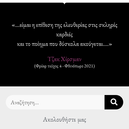
«...είμαι η επίθεση της ελευθερίας στις σκληρές
καρδιές
και το ποίημα που δύσκολα ακούγεται.…»
Τζακ Χίρσμαν
(Φρέαρ τεύχος 4 - Φθινόπωρο 2021)
Search
Ακολουθήστε μας