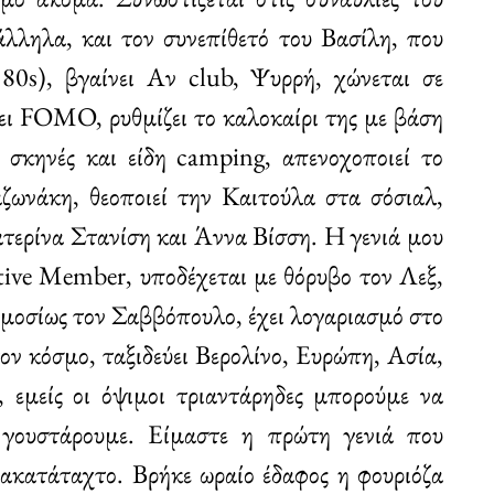
ληλα, και τον συνεπίθετό του Βασίλη, που
 80s), βγαίνει Αν club, Ψυρρή, χώνεται σε
νει FOMO, ρυθμίζει το καλοκαίρι της με βάση
 σκηνές και είδη camping, απενοχοποιεί το
αζωνάκη, θεοποιεί την Καιτούλα στα σόσιαλ,
ατερίνα Στανίση και Άννα Βίσση. Η γενιά μου
tive Member, υποδέχεται με θόρυβο τον Λεξ,
ημοσίως τον Σαββόπουλο, έχει λογαριασμό στο
τον κόσμο, ταξιδεύει Βερολίνο, Ευρώπη, Ασία,
 εμείς οι όψιμοι τριαντάρηδες μπορούμε να
 γουστάρουμε. Είμαστε η πρώτη γενιά που
 ακατάταχτο. Βρήκε ωραίο έδαφος η φουριόζα