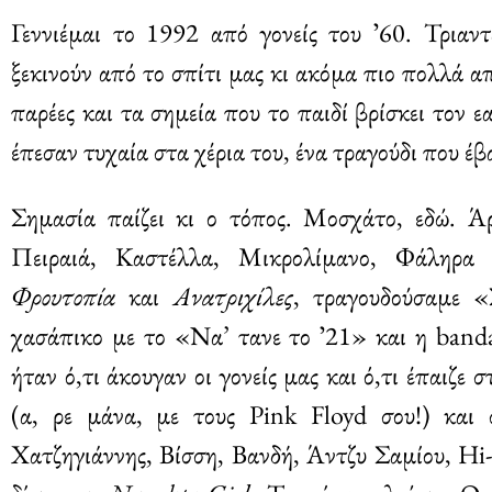
Γεννιέμαι το 1992 από γονείς του ʼ60. Τριαν
ξεκινούν από το σπίτι μας κι ακόμα πιο πολλά απ
παρέες και τα σημεία που το παιδί βρίσκει τον ε
έπεσαν τυχαία στα χέρια του, ένα τραγούδι που έβα
Σημασία παίζει κι ο τόπος. Μοσχάτο, εδώ. Άρ
Πειραιά, Καστέλλα, Μικρολίμανο, Φάληρα 
Φρουτοπία
και
Ανατριχίλες
, τραγουδούσαμε «
χασάπικο με το «Να’ τανε το ʼ21» και η banda
ήταν ό,τι άκουγαν οι γονείς μας και ό,τι έπαιζε
(α, ρε μάνα, με τους Pink Floyd σου!) και
Χατζηγιάννης, Βίσση, Βανδή, Άντζυ Σαμίου, Hi-