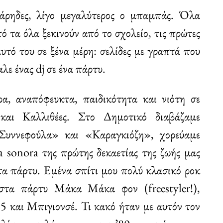
τάρηδες, λίγο μεγαλύτερος ο μπαμπάς. Όλα
ό τα όλα ξεκινούν από το σχολείο, τις πρώτες
αυτό του σε ξένα μέρη: σελίδες με γραπτά που
λε ένας dj σε ένα πάρτυ.
α, αναπόφευκτα, παιδικότητα και νιότη σε
και Καλλιθέες. Στο Δημοτικό διαβάζαμε
Συννεφούλα» και «Καραγκιόζη», χορεύαμε
 sonora της πρώτης δεκαετίας της ζωής μας
 στα πάρτυ. Εμένα σπίτι μου πολύ κλασικό ροκ
 στα πάρτυ Μάκα Μάκα φον (freestyler!),
5 και Μπιγιονσέ. Τι κακό ήταν με αυτόν τον