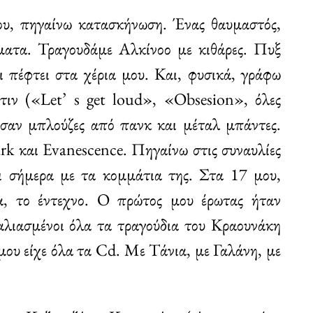
μου, πηγαίνω κατασκήνωση. Ένας θαυμαστός,
ματα. Τραγουδάμε Αλκίνοο με κιθάρες. Πυξ
 πέφτει στα χέρια μου. Και, φυσικά, γράφω
τιν («Let’ s get loud», «Obsesion», όλες
ούσαν μπλούζες από πανκ και μέταλ μπάντες.
rk και Evanescence. Πηγαίνω στις συναυλίες
ι σήμερα με τα κομμάτια της. Στα 17 μου,
, το έντεχνο. Ο πρώτος μου έρωτας ήταν
αλιασμένοι όλα τα τραγούδια του Κραουνάκη
μου είχε όλα τα Cd. Με Τάνια, με Γαλάνη, με