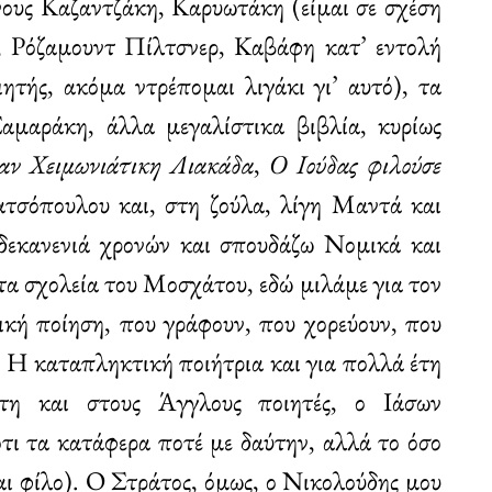
ους Καζαντζάκη, Καρυωτάκη (είμαι σε σχέση
η, Ρόζαμουντ Πίλτσνερ, Καβάφη κατ’ εντολή
ητής, ακόμα ντρέπομαι λιγάκι γι’ αυτό), τα
μαράκη, άλλα μεγαλίστικα βιβλία, κυρίως
αν Χειμωνιάτικη Λιακάδα
,
Ο Ιούδας φιλούσε
ατσόπουλου και, στη ζούλα, λίγη Μαντά και
δεκανενιά χρονών και σπουδάζω Νομικά και
τα σχολεία του Μοσχάτου, εδώ μιλάμε για τον
νική ποίηση, που γράφουν, που χορεύουν, που
. Η καταπληκτική ποιήτρια και για πολλά έτη
η και στους Άγγλους ποιητές, ο Ιάσων
τι τα κατάφερα ποτέ με δαύτην, αλλά το όσο
αι φίλο). Ο Στράτος, όμως, ο Νικολούδης μου