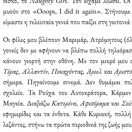
δίσκο, το
Naughty
Girl
. Τον είχαμε λιώσει. Οι
μυούν στο «Ooops, I did it again». Στήνουμε 
είμαστε η τελευταία γενιά που παίζει στη γειτονιά
Οι φίλες μου βλέπουν Μαριμάρ, Ατρόμητους (όλε
γονείς δεν με αφήνουν να βλέπω πολλή τηλεόρασ
κάνουν γιορτή στην οθόνη. Με τον μικρό μου
Τέρας
,
Αλλαντίν, Ποκαχόντας, Άριελ
και
Αριστό
σήμερα. Πηγαίνουμε σινεμά. Δεν θυμάμαι πολ
σχολείο. Τα Ρούχα του Αυτοκράτορα, Κάρμεν
Μαγεία. Διαβάζω
Κατερίνα
,
Αφισόραμα
και
Σού
εφημερίδες και τα ένθετα. Κάθε Κυριακή, πολλή
λεζάντες, στήνω τα πρώτα περιοδικά της ζωής μου