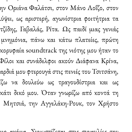
στην Οριάνα Φαλάτσι, στον Μάνο Λοΐζο, στον
ύψει, ως αριστερή, αγωνίστρια φοιτήτρια τα
τζίδης, Γαβαλάς, Ρίτα. Ως παιδί μιας γενιάς
 μνημόνια, πάνω και κάτω πλατείες, πρώτη
α κορυφαία soundtrack της νιότης μου ήταν το
Φίλοι και συνάδελφοι ακούν Διάφανα Κρίνα,
ρδιά μου φτερουγά στις πενιές του Τσιτσάνη,
ίζω να δουλεύω ως τραγουδίστρια και ως
 κάτι δικό μου. Όταν γνωρίζω από κοντά τη
ν Μητσιά, την Αγγελάκη-Ρουκ, τον Χρήστο
μο ακόμα. Συνωστίζεται στις συναυλίες του