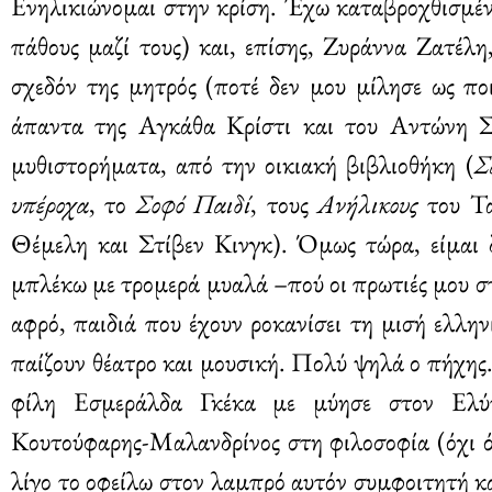
Ενηλικιώνομαι στην κρίση. Έχω καταβροχθισμέν
πάθους μαζί τους) και, επίσης, Ζυράννα Ζατέλ
σχεδόν της μητρός (ποτέ δεν μου μίλησε ως ποι
άπαντα της Αγκάθα Κρίστι και του Αντώνη Σα
μυθιστορήματα, από την οικιακή βιβλιοθήκη (
Σ
υπέροχα
, το
Σοφό Παιδί
, τους
Ανήλικους
του Τ
Θέμελη και Στίβεν Κινγκ). Όμως τώρα, είμαι 
μπλέκω με τρομερά μυαλά –πού οι πρωτιές μου σ
αφρό, παιδιά που έχουν ροκανίσει τη μισή ελλη
παίζουν θέατρο και μουσική. Πολύ ψηλά ο πήχης
φίλη Εσμεράλδα Γκέκα με μύησε στον Ελύτ
Κουτούφαρης-Μαλανδρίνος στη φιλοσοφία (όχι ό
λίγο το οφείλω στον λαμπρό αυτόν συμφοιτητή κ