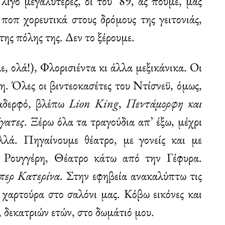
 λίγο μεγαλύτερες, οι του ʼ89, ας πούμε, μας
ποπ χορευτικά στους δρόμους της γειτονιάς,
 της πόλης της. Δεν το ξέρουμε.
, ολά!), Φλορισιέντα κι άλλα μεξικάνικα. Οι
η. Όλες οι βιντεοκασέτες του Ντίσνεϋ, όμως,
 αδερφό, βλέπω
Lion King
,
Πεντάμορφη και
γατες
. Ξέρω όλα τα τραγούδια απ’ έξω, μέχρι
λά. Πηγαίνουμε θέατρο, με γονείς και με
 Ρουγγέρη, Θέατρο κάτω από την Γέφυρα.
περ Κατερίνα
. Στην εφηβεία ανακαλύπτω τις
 χαρτούρα στο σαλόνι μας. Κόβω εικόνες και
, δεκατριών ετών, στο δωμάτιό μου.