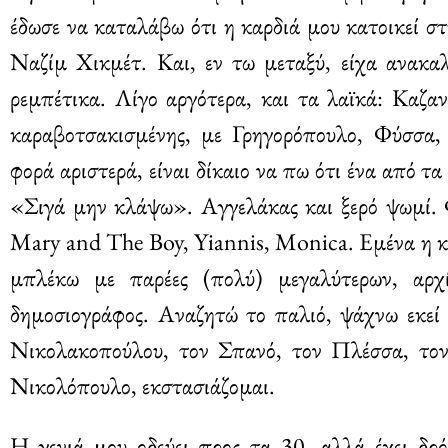
έδωσε να καταλάβω ότι η καρδιά μου κατοικεί 
Ναζίμ Χικμέτ. Και, εν τω μεταξύ, είχα ανακαλ
ρεμπέτικα. Λίγο αργότερα, και τα λαϊκά: Καζαν
καραβοτσακισμένης, με Γρηγορόπουλο, Φύσσα,
φορά αριστερά, είναι δίκαιο να πω ότι ένα από τ
«Σιγά μην κλάψω». Αγγελάκας και ξερό ψωμί. 
Mary and The Boy, Yiannis, Monica. Εμένα η κα
μπλέκω με παρέες (πολύ) μεγαλύτερων, αρχ
δημοσιογράφος. Αναζητώ το παλιό, ψάχνω εκεί
Νικολακοπούλου, τον Σπανό, τον Πλέσσα, το
Νικολόπουλο, εκστασιάζομαι.
Η γενιά μου οδεύει προς τα 30, αλλά έχει δρό