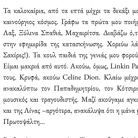
Τα καλοκαίρια, από τα επτά μέχρι τα δεκάξι 
καινούργιος κόσμος. Γράφω τα πρώτα μου ποιή
Λαξ, Ξύλινα Σπαθιά, Μαχαιρίτσα. Διαβάζω ό,τι
στην εφημερίδα της κατασκήνωσης. Χορεύω λά
Σακίρες!). Τα κουλ παιδιά της γενιάς μου φορ
Είμαι μακριά από αυτό. Ακούω, όμως, Linkin Pa
τους. Κρυφά, ακούω Celine Dion. Κλαίω μέχρ
ανακαλύπτω τον Παπαδημητρίου, τον Κότσιρα
μουσικός και τραγουδιστής. Μαζί ακούγαμε αγκ
και της Λίνας –αργότερα, ανακάλυψα ότι η μάνα 
Πρωτοψάλτη…