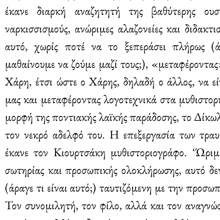
έκανε διαρκή αναζητητή της βαθύτερης ουσ
ναρκισσισμούς, ανώριμες αλαζονείες και διδακ
αυτό, χωρίς ποτέ να το ξεπεράσει πλήρως (
μαθαίνουμε να ζούμε μαζί τους;), «μεταφέροντας
Χάρη, έτσι ώστε ο Χάρης, δηλαδή ο άλλος, να ε
μας και μεταφέροντας λογοτεχνικά στα μυθιστο
μορφή της ποντιακής λαϊκής παράδοσης, το Δίκωλ
τον νεκρό αδελφό του. Η επεξεργασία των τρα
έκανε τον Κιουρτσάκη μυθιστοριογράφο. ‘Ώριμ
σωτηρίας και προσωπικής ολοκλήρωσης, αυτό δε
(άραγε τι είναι αυτό;) ταυτιζόμενη με την προσ
Τον συνομιλητή, τον φίλο, αλλά και τον αναγνώ