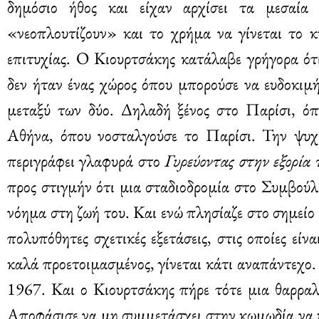
δημόσιο ήθος και είχαν αρχίσει τα μεσαία
«νεοπλουτίζουν» και το χρήμα να γίνεται το κύ
επιτυχίας. Ο Κιουρτσάκης κατάλαβε γρήγορα ότ
δεν ήταν ένας χώρος όπου μπορούσε να ευδοκιμή
μεταξύ των δύο. Δηλαδή ξένος στο Παρίσι, όπ
Αθήνα, όπου νοσταλγούσε το Παρίσι. Την ψυχ
περιγράφει γλαφυρά στο
Γυρεύοντας στην εξορία 
προς στιγμήν ότι μια σταδιοδρομία στο Συμβούλ
νόημα στη ζωή του. Και ενώ πλησίαζε στο σημείο ν
πολυπόθητες σχετικές εξετάσεις, στις οποίες είν
καλά προετοιμασμένος, γίνεται κάτι αναπάντεχο
1967. Και ο Κιουρτσάκης πήρε τότε μια θαρραλ
Αποφάσισε να μη συμμετάσχει στην κωμωδία να υ