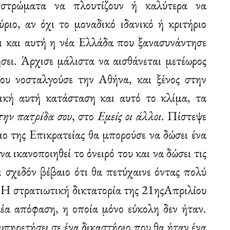
 στρώματα να πλουτίζουν ή καλύτερα να
ριο, αν όχι το μοναδικό ιδανικό ή κριτήριο
ι και αυτή η νέα Ελλάδα που ξανασυνάντησε
σει. Άρχισε μάλιστα να αισθάνεται μετέωρος
ου νοσταλγούσε την Αθήνα, και ξένος στην
ική αυτή κατάσταση και αυτό το κλίμα, τα
την πατρίδα σου
, στο
Εμείς οι άλλοι
. Πίστεψε
ιο της Επικρατείας θα μπορούσε να δώσει ένα
α ικανοποιηθεί το όνειρό του και να δώσει τις
αι σχεδόν βέβαιο ότι θα πετύχαινε όντας πολύ
. Η στρατιωτική δικτατορία της 21ηςΑπριλίου
έα απόφαση, η οποία μόνο εύκολη δεν ήταν.
πηρετήσει σε ένα δικαστήριο που θα ήταν ένα