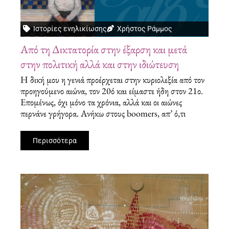
Ιστορίες ενηλικίωσης
Χρήστος Ράμμος
Aπό τη Δικτατορία στην έξαρση και μετά
στην πολιτική αλλά και στην ιδιώτευση
Η δική μου η γενιά προέρχεται στην κυριολεξία από τον
προηγούμενο αιώνα, τον 20ό και είμαστε ήδη στον 21ο.
Επομένως, όχι μόνο τα χρόνια, αλλά και οι αιώνες
περνάνε γρήγορα. Ανήκω στους boomers, απ’ ό,τι
Περισσότερα