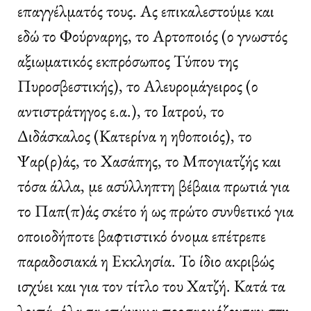
επαγγέλματός τους. Ας επικαλεστούμε και
εδώ το Φούρναρης, το Αρτοποιός (ο γνωστός
αξιωματικός εκπρόσωπος Τύπου της
Πυροσβεστικής), το Αλευρομάγειρος (ο
αντιστράτηγος ε.α.), το Ιατρού, το
Διδάσκαλος (Κατερίνα η ηθοποιός), το
Ψαρ(ρ)άς, το Χασάπης, το Μπογιατζής και
τόσα άλλα, με ασύλληπτη βέβαια πρωτιά για
το Παπ(π)άς σκέτο ή ως πρώτο συνθετικό για
οποιοδήποτε βαφτιστικό όνομα επέτρεπε
παραδοσιακά η Εκκλησία. Το ίδιο ακριβώς
ισχύει και για τον τίτλο του Χατζή. Κατά τα
λοιπά, όλα τα επώνυμα προσαρμόζονταν στη