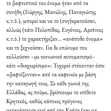
το βαφτιστικό του όνομα ήταν από τα
συνήθη (Γιώργης, Μανώλης, Παναγιώτης
κ.τ.ό.), μπορεί και να το (συγ)κρατούσαν,
αλλιώς (κάτι Πελοπίδας, Ευγένιος, Αρσένιος
κ.τ.ό.) το χαρακτήριζαν… «ανάποδο όνομα»
και το ξεχνούσαν. Για δε επώνυμο του
κολλούσαν –με κοινωνικό αυτοματισμό–
κάτι «διαχειρίσιμο»: Τυχεροί στέκονταν όσοι
«βαφτίζονταν» από τα καφενεία με βάση
την καταγωγή τους. Σε κάθε γωνιά της
Ελλάδας, ας πούμε, βρίσκουμε το επίθετο
Κρητικός, καθώς κάποιος πρόγονος
μετανάστευσε εκεί από την Κρήτη (και μη