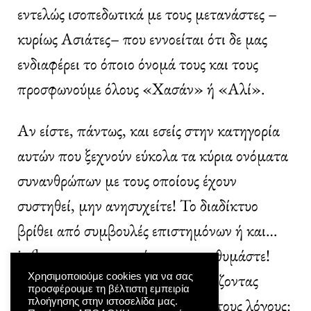
εντελώς ισοπεδωτικά με τους μετανάστες –
κυρίως Ασιάτες– που εννοείται ότι δε μας
ενδιαφέρει το όποιο όνομά τους και τους
προσφωνούμε όλους «Χασάν» ή «Αλί».
Αν είστε, πάντως, και εσείς στην κατηγορία
αυτών που ξεχνούν εύκολα τα κύρια ονόματα
συνανθρώπων με τους οποίους έχουν
συστηθεί, μην ανησυχείτε! Το διαδίκτυο
βρίθει από συμβουλές επιστημόνων ή και…
influencer με τεχνικές για να τα θυμάστε!
Παραθέτω ένα παράδειγμα, αλλάζοντας
Χρησιμοποιούμε cookies για να σας
προσφέρουμε τη βέλτιστη εμπειρία
ελαφρώς τη διατύπωση για ευνόητους λόγους:
πλοήγησης στην ιστοσελίδα μας.