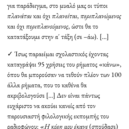
για παράδειγμα, στο μυαλό μας οι τύποι
πλανάται
και όχι
πλανείται
,
περιπλανώμενος
και όχι
περιπλανούμενος
, ώστε θα το
κατατάξουμε στην α΄ τάξη (σε –άω). […]
✓ Ίσως παραείμαι σχολαστικός έχοντας
καταγράψει 95 χρήσεις του ρήματος «κάνω»,
όπου θα μπορούσαν να τεθούν πλέον των 100
άλλα ρήματα, που το καθένα θα
ακριβολογούσε […] Δεν είναι πάντως
ευχάριστο να ακούει κανείς από τον
παρουσιαστή φιλολογικής εκπομπής του
ραδιοφώνου:
«Η κόρη μου έκανε
(σπούδασε)