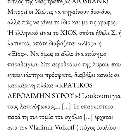
τίτλος της νέας τράπεζας XIOSBANK!
Μπορεί οι Χιώτες να πηγαίνουν δυο-δυο,
αλλά πώς να γίνει το ίδιο και με τις γραφές;
Ή ελληνικό είναι το XIOS, οπότε ήθελε Σ, ή
λατινικό, οπότε διαβάζεται «Ζίος» ή
«Ξίος». Να όμως κι άλλο ένα επίσημο
παράδειγμα: Στο αεροδρόμιο της Σύρου, που
εγκαινιάστηκε πρόσφατα, διαβάζει κανείς σε
μαρμάρινη πλάκα «ΚΡΑΤΙΚΟS
ΑΕΡΟΛΙΜΗΝ SΥΡΟΥ»! Loukoumi για
τους λατινόφωνους… […] Το επαρκέστερο
παρά τη συντομία του σχόλιο […] έρχεται
από τον Vladimir Volkoff (τεύχος Ιουλίου