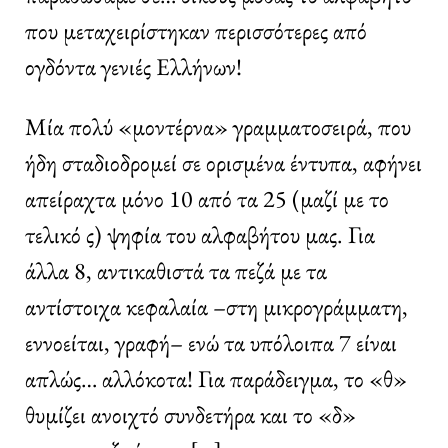
που μεταχειρίστηκαν περισσότερες από
ογδόντα γενιές Ελλήνων!
Μία πολύ «μοντέρνα» γραμματοσειρά, που
ήδη σταδιοδρομεί σε ορισμένα έντυπα, αφήνει
απείραχτα μόνο 10 από τα 25 (μαζί με το
τελικό ς) ψηφία του αλφαβήτου μας. Για
άλλα 8, αντικαθιστά τα πεζά με τα
αντίστοιχα κεφαλαία –στη μικρογράμματη,
εννοείται, γραφή– ενώ τα υπόλοιπα 7 είναι
απλώς… αλλόκοτα! Για παράδειγμα, το «θ»
θυμίζει ανοιχτό συνδετήρα και το «δ»