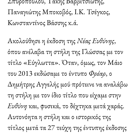
Σπυροπούλου, Τάκης Βαρβιτσιώτης,
Παναγιώτης Μποκοβός, Ι.Κ. Τσέγκος,
Κωνσταντίνος Βάσσης κ.ά.
Ακολούθησε η έκδοση της
Νέας Ευθύνης
,
όπου ανέλαβα τη στήλη της Γλώσσας με τον
τίτλο «Εύγλωττα». Όταν, όμως, τον Μάιο
του 2013 εκδώσαμε το έντυπο
Φρέαρ
, ο
Δημήτρης Αγγελής μού πρότεινε να αναλάβω
τη στήλη με τον ίδιο τίτλο που είχαμε στην
Ευθύνη
και, φυσικά, το δέχτηκα μετά χαράς.
Αυτονόητα η στήλη και ο ιστορικός της
τίτλος μετά τα 27 τεύχη της έντυπης έκδοσης