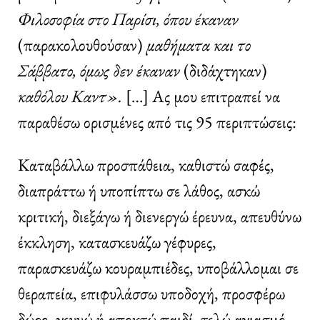
Φιλοσοφία στο Παρίσι, όπου έκαναν
(παρακολουθούσαν)
μαθήματα και το
Σάββατο, όμως δεν έκαναν
(διδάχτηκαν)
καθόλου Καντ».
[…] Ας μου επιτραπεί να
παραθέσω ορισμένες από τις 95 περιπτώσεις:
Καταβάλλω προσπάθεια, καθιστώ σαφές,
διαπράττω ή υποπίπτω σε λάθος, ασκώ
κριτική, διεξάγω ή διενεργώ έρευνα, απευθύνω
έκκληση, κατασκευάζω γέφυρες,
παρασκευάζω κουραμπιέδες, υποβάλλομαι σε
θεραπεία, επιφυλάσσω υποδοχή, προσφέρω
δώρο, γεννώ ή αποκτώ παιδί, τελώ αγιασμό,