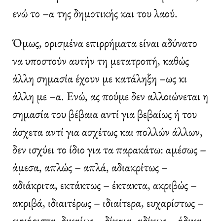
ενώ το –α της δημοτικής και του λαού.
Όμως, ορισμένα επιρρήματα είναι αδύνατο
να υποστούν αυτήν τη μετατροπή, καθώς
άλλη σημασία έχουν με κατάληξη –ως κι
άλλη με –α. Ενώ, ας πούμε δεν αλλοιώνεται η
σημασία του βέβαια αντί για βεβαίως ή του
άσχετα αντί για ασχέτως και πολλών άλλων,
δεν ισχύει το ίδιο για τα παρακάτω: αμέσως –
άμεσα, απλώς – απλά, αδιακρίτως –
αδιάκριτα, εκτάκτως – έκτακτα, ακριβώς –
ακριβά, ιδιαιτέρως – ιδιαίτερα, ευχαρίστως –
ευχάριστα, δικαίως – δίκαια, αδίκως – άδικα,