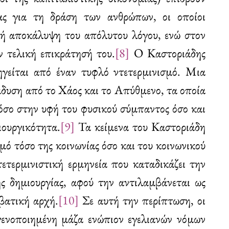
τας για τη δράση των ανθρώπων, οι οποίοι
κή αποκάλυψη του απόλυτου λόγου, ενώ στον
 τελική επικράτησή του.
[8]
Ο Καστοριάδης
ηγείται από έναν τυφλό ντετερμινισμό. Μια
νάδυση από το Χάος και το Απύθμενο, τα οποία
τόσο στην υφή του φυσικού σύμπαντος όσο και
ιουργικότητα.
[9]
Τα κείμενα του Καστοριάδη
σμό τόσο της κοινωνίας όσο και του κοινωνικού
τετερμινιστική ερμηνεία που καταδικάζει την
ς δημιουργίας, αφού την αντιλαμβάνεται ως
βατική αρχή.
[10]
Σε αυτή την περίπτωση, οι
ογενοποιημένη μάζα ενώπιον εγελιανών νόμων