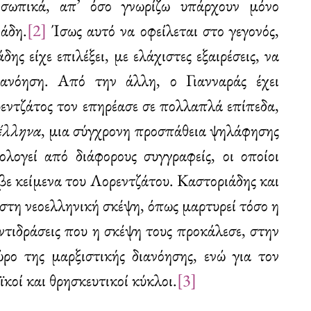
οσωπικά, απ’ όσο γνωρίζω υπάρχουν μόνο
άδη.
[2]
Ίσως αυτό να οφείλεται στο γεγονός,
ης είχε επιλέξει, με ελάχιστες εξαιρέσεις, να
ιανόηση. Από την άλλη, ο Γιανναράς έχει
εντζάτος τον επηρέασε σε πολλαπλά επίπεδα,
έλληνα
, μια σύγχρονη προσπάθεια ψηλάφησης
λογεί από διάφορους συγγραφείς, οι οποίοι
βε κείμενα του Λορεντζάτου. Καστοριάδης και
 στη νεοελληνική σκέψη, όπως μαρτυρεί τόσο η
ντιδράσεις που η σκέψη τους προκάλεσε, στην
ρο της μαρξιστικής διανόησης, ενώ για τον
κοί και θρησκευτικοί κύκλοι.
[3]