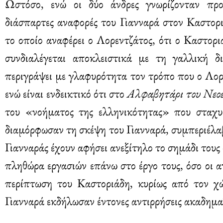
Ωστόσο, ενώ οι δύο άνδρες γνωρίζονταν πρ
διάσπαρτες αναφορές του Γιανναρά στον Καστορι
το οποίο αναφέρει ο Λορεντζάτος, ότι ο Καστοριάδ
συνδιαλέγεται αποκλειστικά με τη γαλλική δ
περιγράψει με γλαφυρότητα τον τρόπο που ο Λορ
ενώ είναι ενδεικτικό ότι στο
Αλφαβητάρι του Νεο
του «νοήματος της ελληνικότητας» που σταχυο
διαμόρφωσαν τη σκέψη του Γιανναρά, συμπεριέλα
Γιανναράς έχουν αφήσει ανεξίτηλο το σημάδι τους
πληθώρα εργασιών επάνω στο έργο τους, όσο οι α
περίπτωση του Καστοριάδη, κυρίως από τον χώ
Γιανναρά εκδήλωσαν έντονες αντιρρήσεις ακαδημαϊ