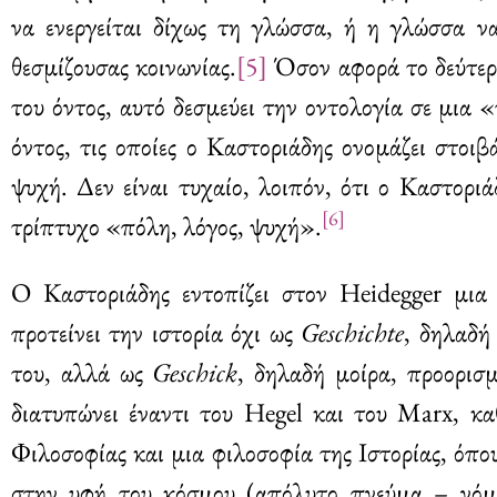
να ενεργείται δίχως τη γλώσσα, ή η γλώσσα να
θεσμίζουσας κοινωνίας.
[5]
Όσον αφορά το δεύτερ
του όντος, αυτό δεσμεύει την οντολογία σε μια 
όντος, τις οποίες ο Καστοριάδης ονομάζει στοιβ
ψυχή. Δεν είναι τυχαίο, λοιπόν, ότι ο Καστορ
[6]
τρίπτυχο «πόλη, λόγος, ψυχή».
Ο Καστοριάδης εντοπίζει στον Heidegger μια 
προτείνει την ιστορία όχι ως
Geschichte
, δηλαδή
του, αλλά ως
Geschick
, δηλαδή μοίρα, προορισμ
διατυπώνει έναντι του Hegel και του Marx, καθ
Φιλοσοφίας και μια φιλοσοφία της Ιστορίας, όπο
στην υφή του κόσμου (απόλυτο πνεύμα – νόμοι