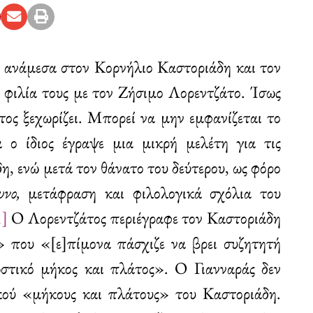
ί ανάμεσα στον Κορνήλιο Καστοριάδη και τον
η φιλία τους με τον Ζήσιμο Λορεντζάτο. Ίσως
τος ξεχωρίζει. Μπορεί να μην εμφανίζεται το
 ο ίδιος έγραψε μια μικρή μελέτη για τις
η, ενώ μετά τον θάνατο του δεύτερου, ως φόρο
υνο,
μετάφραση και φιλολογικά σχόλια του
1]
Ο Λορεντζάτος περιέγραφε τον Καστοριάδη
» που «[ε]πίμονα πάσχιζε να βρει συζητητή
ωστικό μήκος και πλάτος». Ο Γιανναράς δεν
κού «μήκους και πλάτους» του Καστοριάδη.