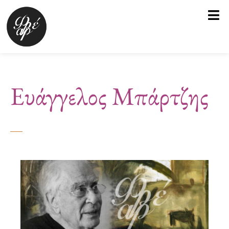
Μετάβαση
στο
περιεχόμενο
Ευάγγελος Μπάρτζης