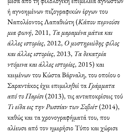
μέσα από τη φιλολογική επιμέλεια άγνωστων
ή αγνοημένων πεζογραφικών έργων του
Ναπολέοντος Λαπαθιώτη (
Κάπου περνούσε
μια φωνή
, 2011,
Τα μαραμένα μάτια και
άλλες ιστορίες
, 2012,
Ο μυστηριώδης φίλος
και άλλες ιστορίες
, 2013,
Τα δεκατρία
ντόμινα και άλλες ιστορίες
, 2015) και
κειμένων του Κώστα Βάρναλη, του οποίου ο
Σαραντάκος έχει επιμεληθεί τα
Γράμματα
από το Παρίσι
(2013), τις ανταποκρίσεις τού
Τι είδα εις την Ρωσσίαν των Σοβιέτ
(2014),
καθώς και τα χρονογραφήματά του, που
αλίευσε από τον ημερήσιο Τύπο και χώρισε