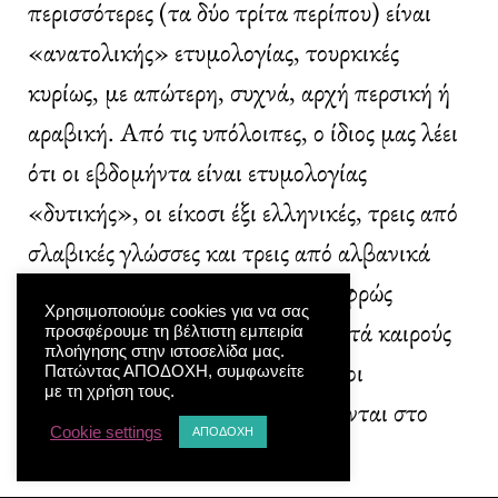
περισσότερες (τα δύο τρίτα περίπου) είναι
«ανατολικής» ετυμολογίας, τουρκικές
κυρίως, με απώτερη, συχνά, αρχή περσική ή
αραβική. Από τις υπόλοιπες, ο ίδιος μας λέει
ότι οι εβδομήντα είναι ετυμολογίας
«δυτικής», οι είκοσι έξι ελληνικές, τρεις από
σλαβικές γλώσσες και τρεις από αλβανικά
δάνεια. Και υπογραμμίζει με ελαφρώς
Χρησιμοποιούμε cookies για να σας
περιπαικτική διάθεση, μια και κατά καιρούς
προσφέρουμε τη βέλτιστη εμπειρία
πλοήγησης στην ιστοσελίδα μας.
τον έχουν απασχολήσει οι ποικίλοι
Πατώντας ΑΠΟΔΟΧΗ, συμφωνείτε
με τη χρήση τους.
ελληνοκεντρισμοί, όπως εκφράζονται στο
Cookie settings
ΑΠΟΔΟΧΗ
πεδίο της γλώσσας: