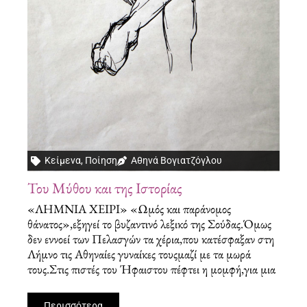
Κείμενα
,
Ποίηση
Αθηνά Βογιατζόγλου
Του Μύθου και της Ιστορίας
«ΛΗΜΝΙΑ ΧΕΙΡΙ» «Ωμός και παράνομος
θάνατος»,εξηγεί το βυζαντινό λεξικό της Σούδας.Όμως
δεν εννοεί των Πελασγών τα χέρια,που κατέσφαξαν στη
Λήμνο τις Αθηναίες γυναίκες τουςμαζί με τα μωρά
τους.Στις πιστές του Ήφαιστου πέφτει η μομφή,για μια
Περισσότερα