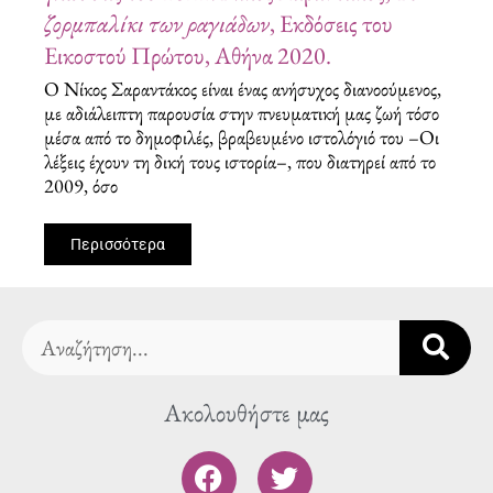
ζορμπαλίκι των ραγιάδων
, Εκδόσεις του
Εικοστού Πρώτου, Αθήνα 2020.
Ο Νίκος Σαραντάκος είναι ένας ανήσυχος διανοούμενος,
με αδιάλειπτη παρουσία στην πνευματική μας ζωή τόσο
μέσα από το δημοφιλές, βραβευμένο ιστολόγιό του –Οι
λέξεις έχουν τη δική τους ιστορία–, που διατηρεί από το
2009, όσο
Περισσότερα
Search
Ακολουθήστε μας
F
T
a
w