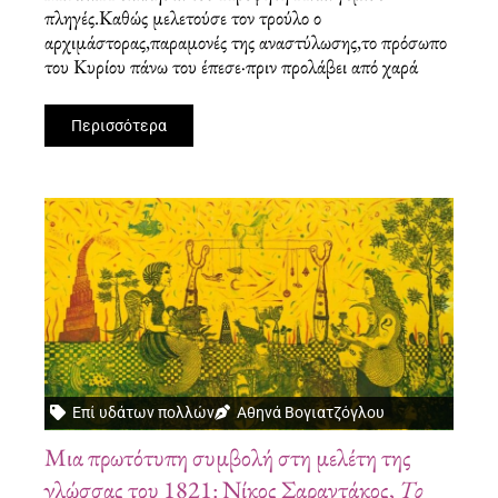
πληγές.Καθώς μελετούσε τον τρούλο ο
αρχιμάστορας,παραμονές της αναστύλωσης,το πρόσωπο
του Κυρίου πάνω του έπεσε·πριν προλάβει από χαρά
Περισσότερα
Επί υδάτων πολλών
Αθηνά Βογιατζόγλου
Μια πρωτότυπη συμβολή στη μελέτη της
γλώσσας του 1821: Νίκος Σαραντάκος,
Το