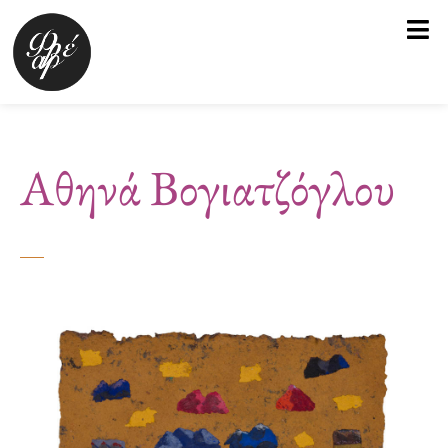
Μετάβαση
στο
περιεχόμενο
Αθηνά Βογιατζόγλου