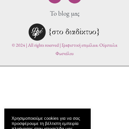
c
i
To blog μας
e
t
b
t
o
e
o
r
k
© 2024 | All rights reserved | Γραφιστική επιμέλεια: Ούρσουλα
Φωσκόλου
Χρησιμοποιούμε cookies για να σας
προσφέρουμε τη βέλτιστη εμπειρία
πλοήγησης στην ιστοσελίδα μας.