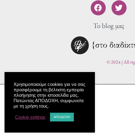
F
T
a
w
c
i
To blog μας
e
t
b
t
o
e
o
r
k
© 2024 | All ri
Χρησιμοποιούμε cookies για να σας
προσφέρουμε τη βέλτιστη εμπειρία
πλοήγησης στην ιστοσελίδα μας.
Πατώντας ΑΠΟΔΟΧΗ, συμφωνείτε
με τη χρήση τους.
Cookie settings
ΑΠΟΔΟΧΗ