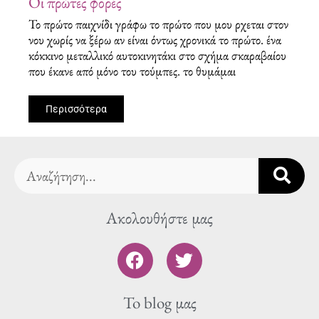
Οι πρώτες φορές
Το πρώτο παιχνίδι γράφω το πρώτο που μου ρχεται στον
νου χωρίς να ξέρω αν είναι όντως χρονικά το πρώτο. ένα
κόκκινο μεταλλικό αυτοκινητάκι στο σχήμα σκαραβαίου
που έκανε από μόνο του τούμπες. το θυμάμαι
Περισσότερα
Search
Ακολουθήστε μας
F
T
a
w
c
i
To blog μας
e
t