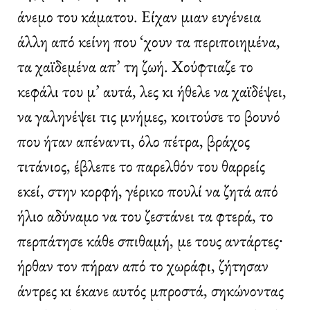
άνεμο του κάματου. Είχαν μιαν ευγένεια
άλλη από κείνη που ‘χουν τα περιποιημένα,
τα χαϊδεμένα απ’ τη ζωή. Χούφτιαζε το
κεφάλι του μ’ αυτά, λες κι ήθελε να χαϊδέψει,
να γαληνέψει τις μνήμες, κοιτούσε το βουνό
που ήταν απέναντι, όλο πέτρα, βράχος
τιτάνιος, έβλεπε το παρελθόν του θαρρείς
εκεί, στην κορφή, γέρικο πουλί να ζητά από
ήλιο αδύναμο να του ζεστάνει τα φτερά, το
περπάτησε κάθε σπιθαμή, με τους αντάρτες∙
ήρθαν τον πήραν από το χωράφι, ζήτησαν
άντρες κι έκανε αυτός μπροστά, σηκώνοντας