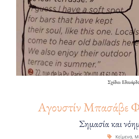
Σχέδιο: Εδουάρδ
Αγουστίν Μπασάβε Φε
Σημασία και νόη
Κείμενα
,
Μ