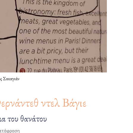
ος Σακαγιάν
ρνάντεθ ντελ Βάγιε
μα του θανάτου
ετάφραση