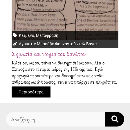
Κείμενα
,
Μετάφραση
Αγουστίν Μπασάβε Φερνάντεθ ντελ Βάγιε
Σημασία και νόημα του θανάτου
Κάθε ον, ως ον, τείνει να διατηρηθεί ως ον», λέει ο
Σπινόζα στο τέταρτο μέρος της Ηθικής του. Εγώ
προχωρώ περισσότερο και διακηρύσσω πως κάθε
άνθρωπος ως άνθρωπος, τείνει να υπάρχει σε πληρότητα.
Περισσότερα
Search