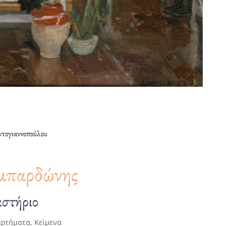
τογιαννοπούλου
μπαρδώνης
αστήριο
αρτήματα
,
Κείμενα