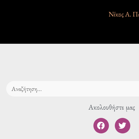
Νίκος Α. Π
Search
Ακολουθήστε μας
F
T
a
w
c
i