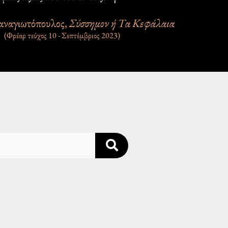
αναγιωτόπουλος,
Σύσσημον ή Τα Κεφάλαια
(Φρέαρ τεύχος 10 - Σεπτέμβριος 2023)