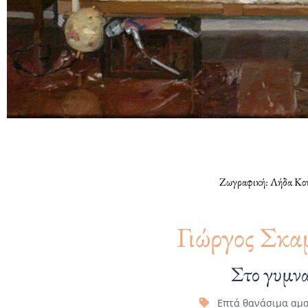
Ζωγραφική: Λήδα Κον
Γιώργος Σκα
Στο γυμν
Επτά θανάσιμα αμ