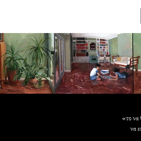
«το να 
να ε