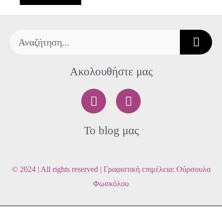
Search
Ακολουθήστε μας
F
T
a
w
c
i
To blog μας
e
t
b
t
o
e
o
r
© 2024 | All rights reserved | Γραφιστική επιμέλεια: Ούρσουλα
k
Φωσκόλου