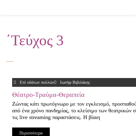
Μετάβαση
στο
περιεχόμενο
΄Τεύχος 3
Επί υδάτων πολλών
Ιωσήφ Βιβιλάκης
Θέατρο-Τραύμα-Θεραπεία
Ζώντας κάτι πρωτόγνωρο με τον εγκλεισμό, προσπαθού
από ένα χρόνο πανδημίας, το κλείσιμο των θεατρικών σ
τις live streaming παραστάσεις. Η βίαιη
Περισσότερα