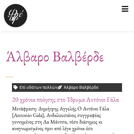
Μετάβαση
στο
περιεχόμενο
Άλβαρο Βαλβέρδε
Επί υδάτων πολλών
Άλβαρο Βαλβέρδε
20 χρόνια ποίησης στο Ίδρυμα Αντόνιο Γάλα
Μετάφραση: Δημήτρης Αγγελής Ο Αντόνιο Γάλα
[Antonio Gala], Ανδαλουσιάνος συγγραφέας
γεννημένος στη Λα Μάντσα, τόσο διάσημος κι
αναγνωρισμένος πριν από λίγα χρόνια όσο