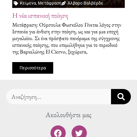
Κείμενα
,
Μετάφραση
Άλβαρο Βαλβέρδε
Η νέα ισπανική ποίηση
Μετάφραση: Ούρσουλα Φωσκόλου Γίνεται λόγος στην
Ισπανία για άνθιση στην ποίηση, ως και για μια εποχή
μεγαλείου. Σε ένα πρόσφατο πανόραμα της σύγχρονης
ισπανικής ποίησης, που επιμελήθηκα για το περιοδικό
της Βαρκελώνης El Ciervo, ξεχώρισα,
Περισσότερα
Search
Ακολουθήστε μας
F
T
a
w