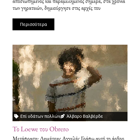
αποσιωπημένος και παραμελημένος σήμερα, στα χρόνια
των γηρατειών, δημιούργησε στις αρχές του
Περισσότερα
Επί υδάτων πολλών
Άλβαρο Βαλβέρδε
Το Loewe του Obrero
Μετάφραση: Δημήτρης Αγγελής Γράφω αυτό το άρθρο