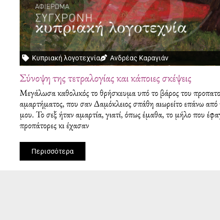
Κυπριακή λογοτεχνία
Ανδρέας Καραγιάν
Σύνοψη της τετραλογίας και κάποιες σκέψεις
Μεγάλωσα καθολικός το θρήσκευμα υπό το βάρος του προ­πατ
αμαρτήματος, που σαν Δαμόκλειος σπάθη αιωρείτο επάνω από 
μου. Το σεξ ήταν αμαρτία, γιατί, ό­πως έμαθα, το μήλο που έφα
προπάτορες κι έχασαν
Περισσότερα