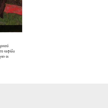
ορικού
το κεφάλι
γαν οι