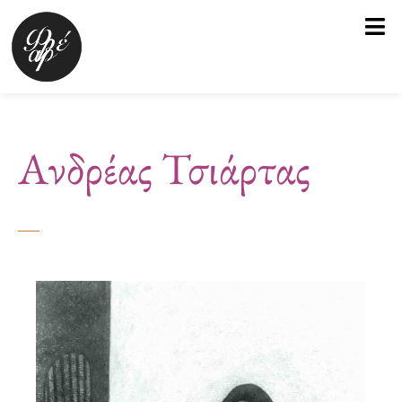
Μετάβαση
στο
περιεχόμενο
Ανδρέας Τσιάρτας