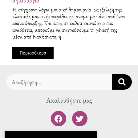
δημιουργία
Η σύγχρονη λόγια μουσική δημιουργία, ως εξέλιξη της
κλασικής μουσικής παράδοσης, αναμετρά πάνω από έναν
αιώνα ύπαρξης. Και όπως σε καθετί καινούργιο που
αναδύεται, μπορούμε να ανιχνεύσουμε τη γένεσή της
μέσα από έναν θάνατο, ή
Περισσότερα
Search
Ακολουθήστε μας
F
T
a
w
c
i
To blog μας
e
t