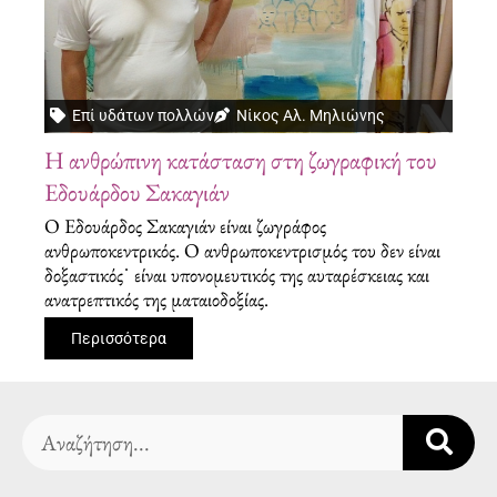
Επί υδάτων πολλών
Νίκος Αλ. Μηλιώνης
Η ανθρώπινη κατάσταση στη ζωγραφική του
Εδουάρδου Σακαγιάν
O Εδουάρδος Σακαγιάν είναι ζωγράφος
ανθρωποκεντρικός. Ο ανθρωποκεντρισμός του δεν είναι
δοξαστικός˙ είναι υπονομευτικός της αυταρέσκειας και
ανατρεπτικός της ματαιοδοξίας.
Περισσότερα
Search