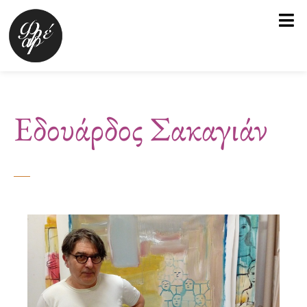
Μετάβαση
στο
περιεχόμενο
Εδουάρδος Σακαγιάν