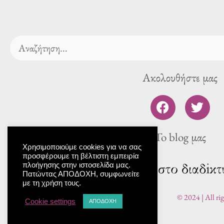
Search
Ακολουθήστε μας
F
T
a
w
c
i
To blog μας
e
t
b
t
Χρησιμοποιούμε cookies για να σας
προσφέρουμε τη βέλτιστη εμπειρία
o
e
πλοήγησης στην ιστοσελίδα μας.
o
r
Πατώντας ΑΠΟΔΟΧΗ, συμφωνείτε
με τη χρήση τους.
k
© 2024 | All ri
Cookie settings
ΑΠΟΔΟΧΗ