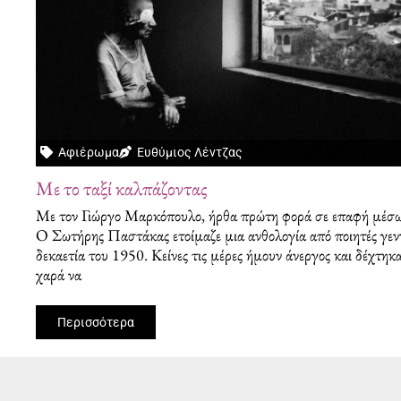
Αφιέρωμα
Ευθύμιος Λέντζας
Με το ταξί καλπάζοντας
Με τον Γιώργο Μαρκόπουλο, ήρθα πρώτη φορά σε επαφή μέσ
Ο Σωτήρης Παστάκας ετοίμαζε μια ανθολογία από ποιητές γεν
δεκαετία του 1950. Κείνες τις μέρες ήμουν άνεργος και δέχτηκ
χαρά να
Περισσότερα