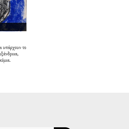
α υπάρχουν το
ξάνδρεια,
κίμια.