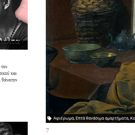
 τον
ικού και
 θάνατον
Αφιέρωμα
,
Επτά θανάσιμα αμαρτήματα
,
Κε
7