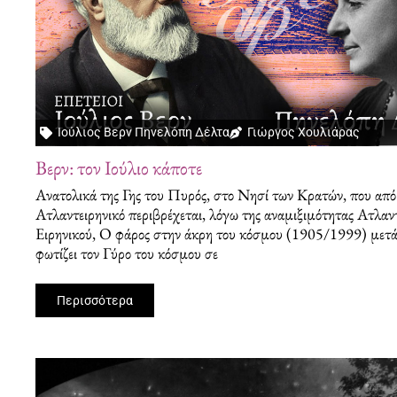
Ιούλιος Βερν Πηνελόπη Δέλτα
Γιώργος Χουλιάρας
Βερν: τον Ιούλιο κάποτε
Ανατολικά της Γης του Πυρός, στο Νησί των Κρατών, που από
Ατλαντειρηνικό περιβρέχεται, λόγω της αναμιξιμότητας Ατλαντ
Ειρηνικού, Ο φάρος στην άκρη του κόσμου (1905/1999) μετά
φωτίζει τον Γύρο του κόσμου σε
Περισσότερα