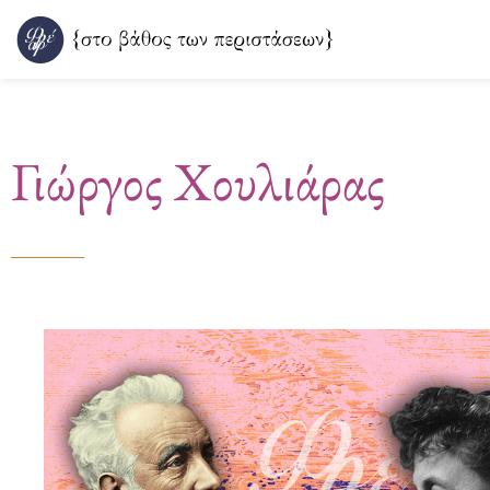
Μετάβαση
στο
περιεχόμενο
Γιώργος Χουλιάρας