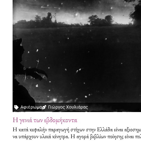
Αφιέρωμα
Γιώργος Χουλιάρας
Η γενιά των εβδομήκοντα
Η κατά κεφαλήν παραγωγή στίχων στην Ελλάδα είναι αξιοσημ
να υπάρχουν υλικά κίνητρα. Η αγορά βιβλίων ποίησης είναι πο