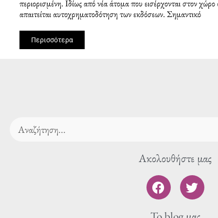
περιορισμένη. Ιδίως από νέα άτομα που εισέρχονται στον χώρο
απαιτείται αυτοχρηματοδότηση των εκδόσεων. Σημαντικό
Περισσότερα
Search
Ακολουθήστε μας
F
T
a
w
c
i
To blog μας
e
t