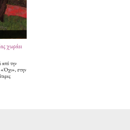
ας χωράει
ά από την
αι «Όχι», στην
ίτερες