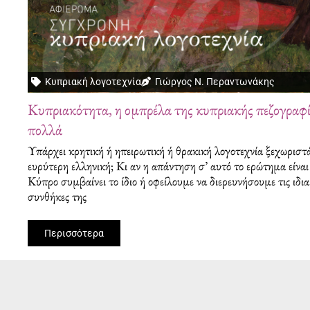
Κυπριακή λογοτεχνία
Γιώργος Ν. Περαντωνάκης
Κυπριακότητα, η ομπρέλα της κυπριακής πεζογραφί
πολλά
Υπάρχει κρητική ή ηπειρωτική ή θρακική λογοτεχνία ξεχωριστ
ευρύτερη ελληνική; Κι αν η απάντηση σ’ αυτό το ερώτημα είν
Κύπρο συμβαίνει το ίδιο ή οφείλουμε να διερευνήσουμε τις ιδια
συνθήκες της
Περισσότερα