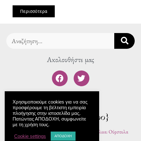
Περισσότερα
Search
Ακολουθήστε μας
F
T
a
w
c
i
To blog μας
e
t
Χρησιμοποιούμε cookies για να σας
b
t
προσφέρουμε τη βέλτιστη εμπειρία
o
e
πλοήγησης στην ιστοσελίδα μας.
o
r
Πατώντας ΑΠΟΔΟΧΗ, συμφωνείτε
με τη χρήση τους.
k
© 2024 | All rights reserved | Γραφιστική επιμέλεια: Ούρσουλα
Cookie settings
ΑΠΟΔΟΧΗ
Φωσκόλου