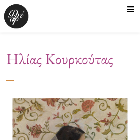
Μετάβαση
στο
περιεχόμενο
Ηλίας Κουρκούτας