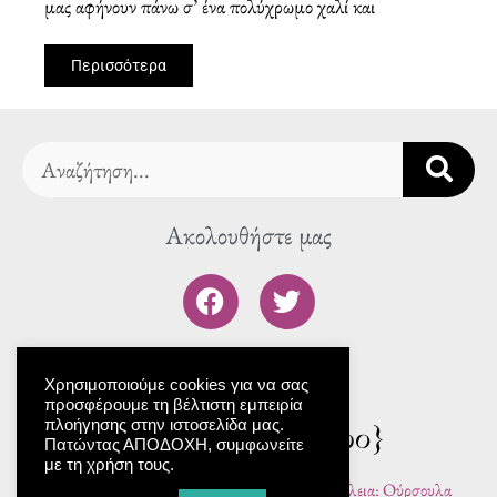
μας αφήνουν πάνω σ’ ένα πολύχρωμο χαλί και
Περισσότερα
Search
Ακολουθήστε μας
F
T
a
w
c
i
To blog μας
e
t
Χρησιμοποιούμε cookies για να σας
b
t
προσφέρουμε τη βέλτιστη εμπειρία
o
e
πλοήγησης στην ιστοσελίδα μας.
o
r
Πατώντας ΑΠΟΔΟΧΗ, συμφωνείτε
με τη χρήση τους.
k
© 2024 | All rights reserved | Γραφιστική επιμέλεια: Ούρσουλα