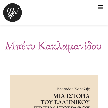
Μετάβαση
στο
περιεχόμενο
Μπέτυ Κακλαμανίδου