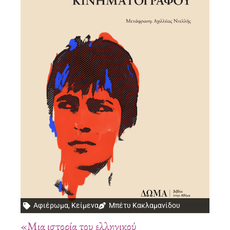
Αφιέρωμα
,
Κείμενα
Μπέτυ Κακλαμανίδου
«Μια ιστορία του ελληνικού