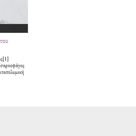
του
ις[1]
Η σαρκοφάγος
εταπολεμική