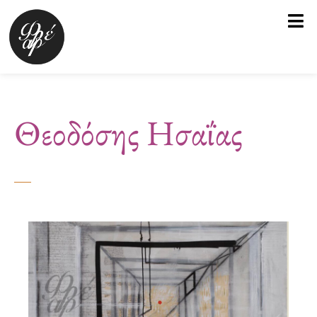
Μετάβαση
στο
περιεχόμενο
Θεοδόσης Ησαΐας