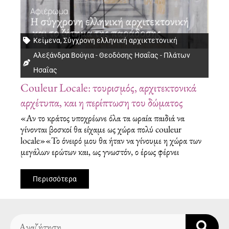
Κείμενα
,
Σύγχρονη ελληνική αρχικτετονική
Αλεξάνδρα Βούγια - Θεοδόσης Ησαΐας - Πλάτων
Ησαΐας
Couleur Locale: τουρισμός, αρχιτεκτονικά
αρχέτυπα, και η περίπτωση του δώματος
«Αν το κράτος υποχρέωνε όλα τα ωραία παιδιά να
γίνονται βοσκοί θα είχαμε ως χώρα πολύ couleur
locale»«Το όνειρό μου θα ήταν να γίνουμε η χώρα των
μεγάλων ερώτων και, ως γνωστόν, ο έρως φέρνει
Περισσότερα
Search