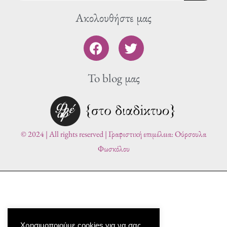
Ακολουθήστε μας
F
T
a
w
c
i
To blog μας
e
t
b
t
o
e
o
r
k
© 2024 | All rights reserved | Γραφιστική επιμέλεια: Ούρσουλα
Φωσκόλου
Χρησιμοποιούμε cookies για να σας