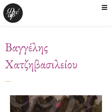
Μετάβαση
στο
περιεχόμενο
Βαγγέλης
Χατζηβασιλείου