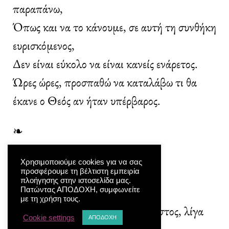
παραπάνω,
Όπως και να το κάνουμε, σε αυτή τη συνθήκη
ευρισκόμενος,
Δεν είναι εύκολο να είναι κανείς ενάρετος.
Ώρες ώρες, προσπαθώ να καταλάβω τι θα
έκανε ο Θεός αν ήταν υπέρβαρος.
❧
ENDLESS SUMMER ΚΑΙ
Χρησιμοποιούμε cookies για να σας
προσφέρουμε τη βέλτιστη εμπειρία
ΚΟΥΡΑΦΕΞΑΛΑ
πλοήγησης στην ιστοσελίδα μας.
Πατώντας ΑΠΟΔΟΧΗ, συμφωνείτε
με τη χρήση τους.
Στάζει τα τελευταία του ο Αύγουστος, λίγα
Cookie settings
ΑΠΟΔΟΧΗ