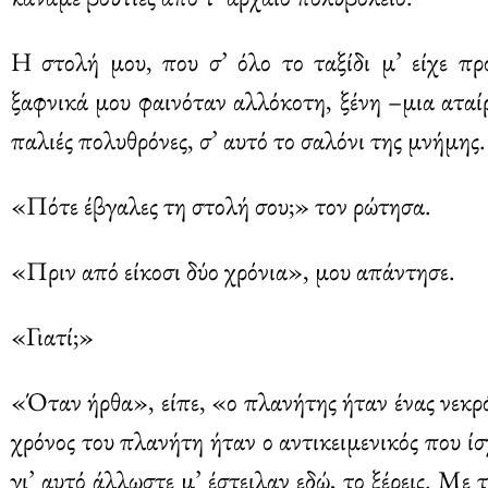
Η στολή μου, που σ’ όλο το ταξίδι μ’ είχε πρ
ξαφνικά μου φαινόταν αλλόκοτη, ξένη –μια αταί
παλιές πολυθρόνες, σ’ αυτό το σαλόνι της μνήμης.
«Πότε έβγαλες τη στολή σου;» τον ρώτησα.
«Πριν από είκοσι δύο χρόνια», μου απάντησε.
«Γιατί;»
«Όταν ήρθα», είπε, «ο πλανήτης ήταν ένας νεκρ
χρόνος του πλανήτη ήταν ο αντικειμενικός που ίσ
γι’ αυτό άλλωστε μ’ έστειλαν εδώ, το ξέρεις. Με