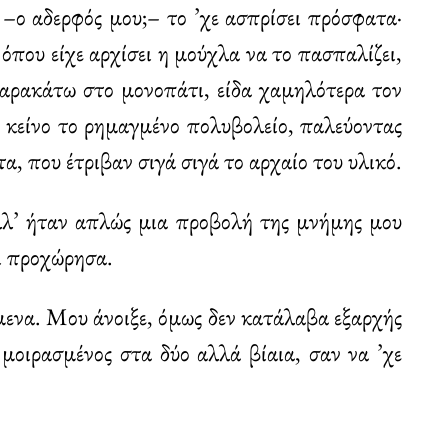
–ο αδερφός μου;– το ’χε ασπρίσει πρόσφατα·
 όπου είχε αρχίσει η μούχλα να το πασπαλίζει,
Παρακάτω στο μονοπάτι, είδα χαμηλότερα τον
 κείνο το ρημαγμένο πολυβολείο, παλεύοντας
α, που έτριβαν σιγά σιγά το αρχαίο του υλικό.
λλ’ ήταν απλώς μια προβολή της μνήμης μου
ι προχώρησα.
μενα. Μου άνοιξε, όμως δεν κατάλαβα εξαρχής
 μοιρασμένος στα δύο αλλά βίαια, σαν να ’χε