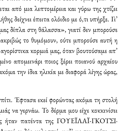
ται από μια λεπτομέρεια και γύρω της χτίζει
ης δείχνει έπειτα ολόιδιο με ό,τι υπήρξε. Γι’
μας δίπλα στη θάλασσα», γιατί δεν μπορούσε
ς ακριβώς το θυμόμουν, ούτε μπορούσε αυτή η
ά αγορίστικα κορμιά μας, όταν βουτούσαμε απ’
ένο απομεινάρι ποιος ξέρει ποιανού αρχαίου
ακόμα την ίδια ηλικία με διαφορά λίγης ώρας,
 σπίτι. Έφτασα εκεί φορώντας ακόμα τη στολή
μιάς να γερνάω. Το δέρμα μου είχε κοκκινίσει
ΐνες ήταν πατέντα της ΓΟΥΕΪΛΑΪ-ΓΚΟΤΣΙ·