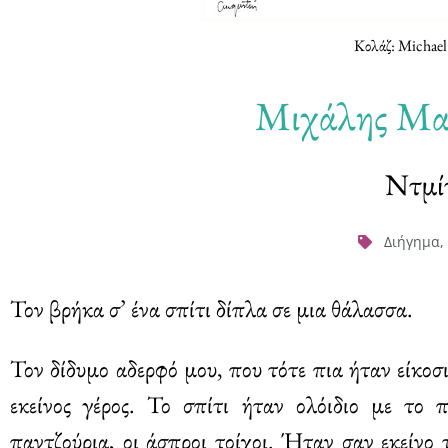
Κολάζ: Michael
Μιχάλης Μα
Ντμί
Διήγημα
,
Τον βρήκα σ’ ένα σπίτι δίπλα σε μια θάλασσα.
Τον δίδυμο αδερφό μου, που τότε πια ήταν είκοσ
εκείνος γέρος. Το σπίτι ήταν ολόιδιο με το 
παντζούρια, οι άσπροι τοίχοι. Ήταν σαν εκείνο