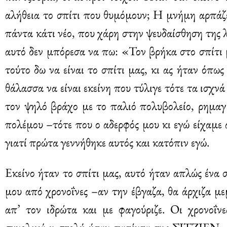
αλήθεια το σπίτι που θυμόμουν; Η μνήμη αρπάζε
πάντα κάτι νέο, που χάρη στην ψευδαίσθηση της λήθ
αυτό δεν μπόρεσα να πω: «Τον βρήκα στο σπίτι 
τούτο δω να είναι το σπίτι μας, κι ας ήταν όπω
θάλασσα να είναι εκείνη που τύλιγε τότε τα ισχν
τον ψηλό βράχο με το παλιό πολυβολείο, ρημαγμ
πολέμου –τότε που ο αδερφός μου κι εγώ είχαμε 
γιατί πρώτα γεννήθηκε αυτός και κατόπιν εγώ.
Εκείνο ήταν το σπίτι μας, αυτό ήταν απλώς ένα
μου από χρονοΐνες –αν την έβγαζα, θα άρχιζα με
απ’ τον ιδρώτα και με φαγούριζε. Οι χρονο