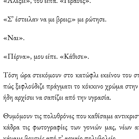
«Αλεξέι», του είπα. «Γέρασες».
«Σ’ έστειλαν να με βρεις;» με ρώτησε.
«Ναι».
«Πέρνα», μου είπε. «Κάθισε».
Τόση ώρα στεκόμουν στο κατώφλι εκείνου του σ
πώς ξεφλούδιζε πράγματι το κόκκινο χρώμα στην 
ήδη αρχίσει να σαπίζει από την υγρασία.
Θυμόμουν τις πολυθρόνες που καθίσαμε αντικριστ
κάδρα τις φωτογραφίες των γονιών μας, νέων 
κάναμε βουτιές από τ’ αρχαίο πολυβολείο.