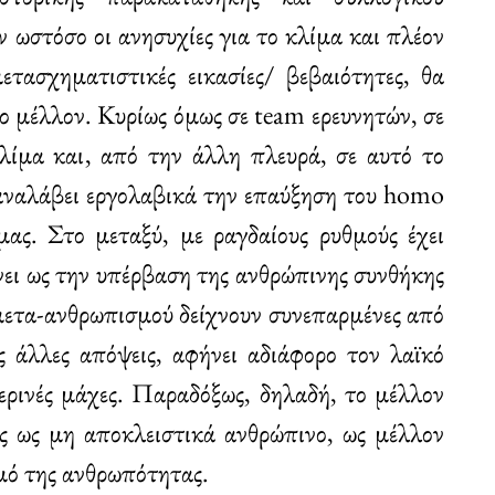
 ωστόσο οι ανησυχίες για το κλίμα και πλέον
τασχηματιστικές εικασίες/ βεβαιότητες, θα
το μέλλον. Κυρίως όμως σε team ερευνητών, σε
λίμα και, από την άλλη πλευρά, σε αυτό το
 αναλάβει εργολαβικά την επαύξηση του homo
μας. Στο μεταξύ, με ραγδαίους ρυθμούς έχει
νει ως την υπέρβαση της ανθρώπινης συνθήκης
ί μετα-ανθρωπισμού δείχνουν συνεπαρμένες από
ς άλλες απόψεις, αφήνει αδιάφορο τον λαϊκό
ερινές μάχες. Παραδόξως, δηλαδή, το μέλλον
ως ως μη αποκλειστικά ανθρώπινο, ως μέλλον
μό της ανθρωπότητας.