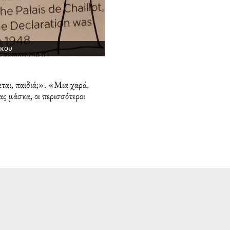
άκου
εται, παιδιά;». «Μια χαρά,
ας μάσκα, οι περισσότεροι