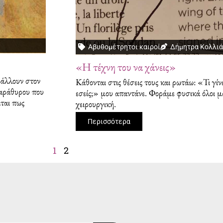
Αβυθομέτρητοι καιροί
Δήμητρα Κολλι
«Η τέχνη του να χάνεις»
βάλλουν στον
Κάθονται στις θέσεις τους και ρωτάω: «Τι γίν
παράθυρου που
εσείς;» μου απαντάνε. Φοράμε φυσικά όλοι μ
άται πως
χειρουργική.
Περισσότερα
1
2