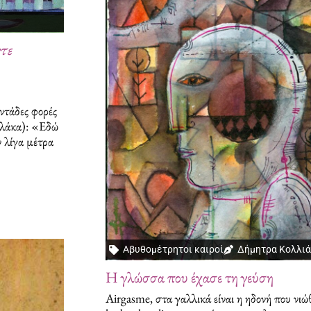
τε
ντάδες φορές
πλάκα): «Εδώ
 λίγα μέτρα
Αβυθομέτρητοι καιροί
Δήμητρα Κολλι
H γλώσσα που έχασε τη γεύση
Airgasme, στα γαλλικά είναι η ηδονή που νιώ