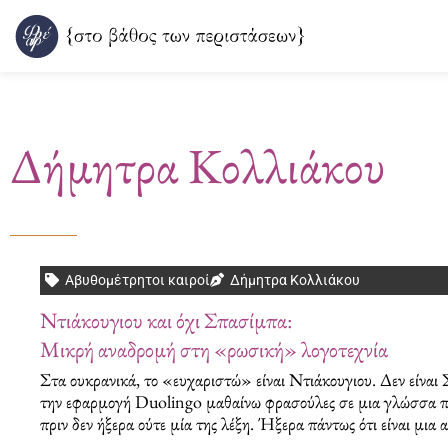
Μετάβαση
στο
περιεχόμενο
Δήμητρα Κολλιάκου
Αβυθομέτρητοι καιροί
Δήμητρα Κολλιάκου
Ντιάκουγιου και όχι Σπασίμπα:
Μικρή αναδρομή στη «ρωσική» λογοτεχνία
Στα ουκρανικά, το «ευχαριστώ» είναι Ντιάκουγιου. Δεν είνα
την εφαρμογή Duolingo μαθαίνω φρασούλες σε μια γλώσσα πο
πριν δεν ήξερα ούτε μία της λέξη. Ήξερα πάντως ότι είναι μια α