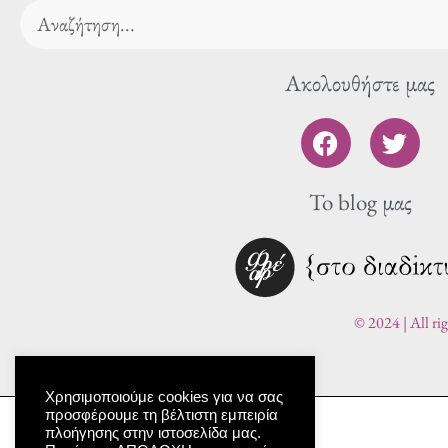
Search
Ακολουθήστε μας
F
T
a
w
c
i
To blog μας
e
t
b
t
o
e
o
r
k
© 2024 | All ri
Χρησιμοποιούμε cookies για να σας
προσφέρουμε τη βέλτιστη εμπειρία
πλοήγησης στην ιστοσελίδα μας.