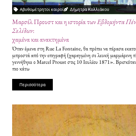
Αβυθομέτρητοι καιροί
Δήμητρα Κολλιάκου
Μαρσέλ Προυστ και η ιστορία των
Εβδομήντα Πέν
Σελίδων
:
χαμένα και ανακτημένα
Όταν έμενα στη Rue La Fontaine, θα πρέπει να πέρασα εκατο
μπροστά από την επιγραφή (χαραγμένη σε λευκή μαρμάρινη 
γεννήθηκε ο Marcel Proust στις 10 Ιουλίου 1871». Βρισκόταν
πιο κάτω
Περισσότερα