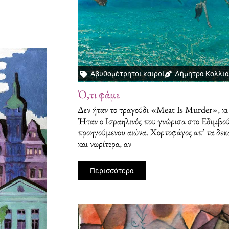
Αβυθομέτρητοι καιροί
Δήμητρα Κολλι
Ό,τι φάμε
Δεν ήταν το τραγούδι «Meat Is Murder», κι 
Ήταν ο Ισραηλινός που γνώρισα στο Εδιμβού
προηγούμενου αιώνα. Χορτοφάγος απ’ τα δεκα
και νωρίτερα, αν
Περισσότερα