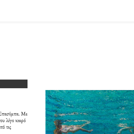
Page
Page
ι Σπασίμπα. Με
υ λίγο καιρό
πό τις