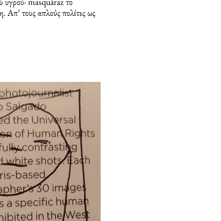
ύ υγρού· masquàraz το
η. Απ’ τους απλούς πολίτες ως