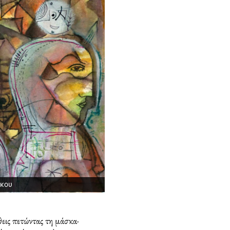
άκου
θεις πετώντας τη μάσκα·