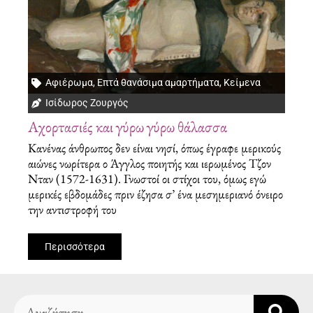
Αφιέρωμα
,
Επτά θανάσιμα αμαρτήματα
,
Κείμενα
Ισίδωρος Ζουργός
Αχορτασιές και γύρω γύρω θάλασσα
Κανένας άνθρωπος δεν είναι νησί, όπως έγραφε μερικούς
αιώνες νωρίτερα ο Άγγλος ποιητής και ιερωμένος Τζον
Νταν (1572-1631). Γνωστοί οι στίχοι του, όμως εγώ
μερικές εβδομάδες πριν έζησα σ’ ένα μεσημεριανό όνειρο
την αντιστροφή του
Περισσότερα
Search