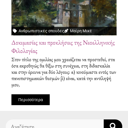
Ανθρωπιστικές σπουδές
Μαίρη Μικέ
Δοκιμασίες και προκλήσεις της Νεοελληνικής
Φιλολογίας
Στον τίτλο της ομιλίας μου χρειάζεται να προστεθεί, στα
όσα ακροθιγώς θα θίξω στη συνέχεια, στη διδασκαλία
και στην έρευνα για δύο λόγους: α) κινούμαστε εντός των
πανεπιστημιακών θεσμών β) είναι, κατά την αντίληψή
μου,
Περισσότερα
Search