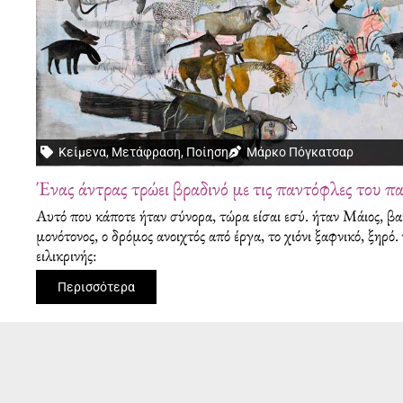
Κείμενα
,
Μετάφραση
,
Ποίηση
Μάρκο Πόγκατσαρ
Ένας άντρας τρώει βραδινό με τις παντόφλες του π
Αυτό που κάποτε ήταν σύνορα, τώρα είσαι εσύ. ήταν Μάιος, βα
μονότονος, ο δρόμος ανοιχτός από έργα, το χιόνι ξαφνικό, ξηρό. 
ειλικρινής:
Περισσότερα