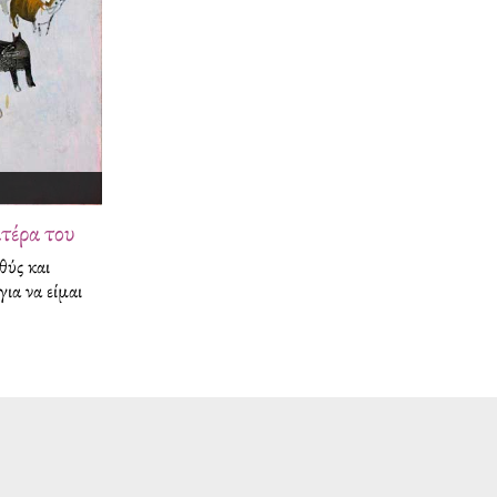
ατέρα του
θύς και
για να είμαι